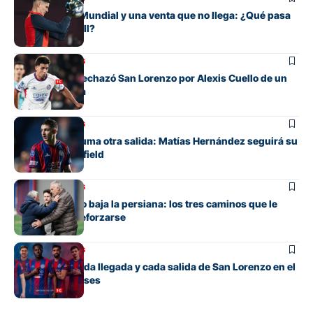
Entre su gran Mundial y una venta que no llega: ¿Qué pasa
con Orlando Gill?
Mercado de pases
La oferta que rechazó San Lorenzo por Alexis Cuello de un
club de España
Mercado de pases
San Lorenzo suma otra salida: Matías Hernández seguirá su
carrera en Banfield
Mercado de pases
San Lorenzo no baja la persiana: los tres caminos que le
quedan para reforzarse
Mercado de pases
El detalle de cada llegada y cada salida de San Lorenzo en el
mercado de pases