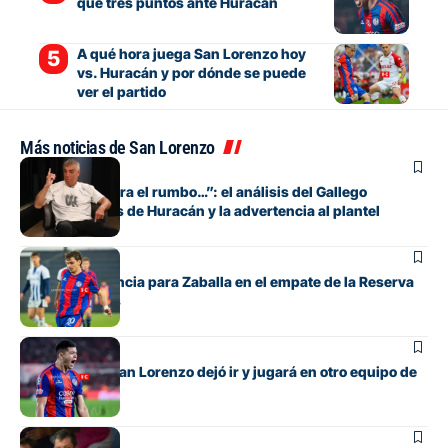
que tres puntos ante Huracán
A qué hora juega San Lorenzo hoy
vs. Huracán y por dónde se puede
ver el partido
Más noticias de San Lorenzo
Fútbol
“Si no encuentra el rumbo…”: el análisis del Gallego
González antes de Huracán y la advertencia al plantel
Juveniles
Debut y asistencia para Zaballa en el empate de la Reserva
contra Talleres
Fútbol
El lateral que San Lorenzo dejó ir y jugará en otro equipo de
Primera
Fútbol