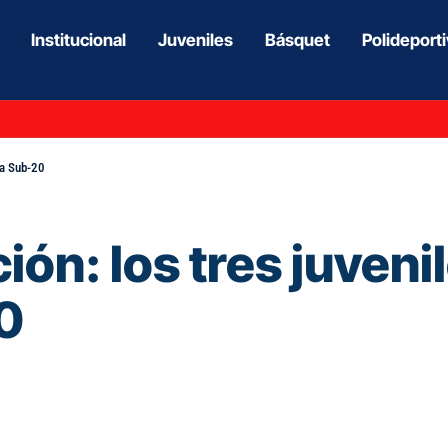
Institucional
Juveniles
Básquet
Polideport
la Sub-20
ón: los tres juveni
20