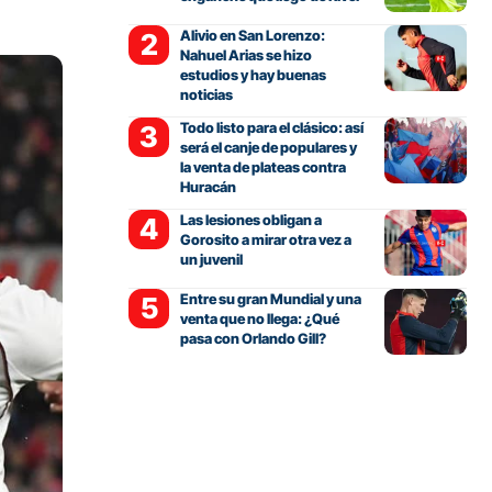
Alivio en San Lorenzo:
Nahuel Arias se hizo
estudios y hay buenas
noticias
Todo listo para el clásico: así
será el canje de populares y
la venta de plateas contra
Huracán
Las lesiones obligan a
Gorosito a mirar otra vez a
un juvenil
Entre su gran Mundial y una
venta que no llega: ¿Qué
pasa con Orlando Gill?