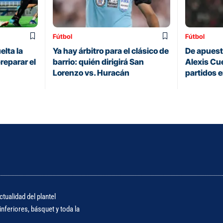
Fútbol
Fútbol
elta la
Ya hay árbitro para el clásico de
De apuesta
reparar el
barrio: quién dirigirá San
Alexis Cue
Lorenzo vs. Huracán
partidos 
tualidad del plantel
nferiores, básquet y toda la