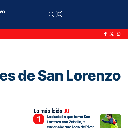
ivo
les de San Lorenzo
Lo más leído
La decisión que tomó San
Lorenzo con Zaballa, el
enganche que llegó de River