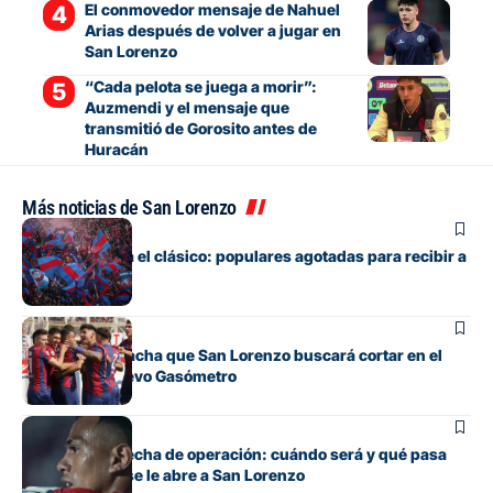
El conmovedor mensaje de Nahuel
Arias después de volver a jugar en
San Lorenzo
“Cada pelota se juega a morir”:
Auzmendi y el mensaje que
transmitió de Gorosito antes de
Huracán
Más noticias de San Lorenzo
Fútbol
Boedo ya juega el clásico: populares agotadas para recibir a
Huracán
Fútbol
La incómoda racha que San Lorenzo buscará cortar en el
clásico del Nuevo Gasómetro
Fútbol
Barrios tiene fecha de operación: cuándo será y qué pasa
con cupo que se le abre a San Lorenzo