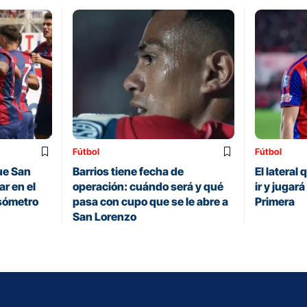
Fútbol
Fútbol
ue San
Barrios tiene fecha de
El lateral
r en el
operación: cuándo será y qué
ir y jugar
sómetro
pasa con cupo que se le abre a
Primera
San Lorenzo