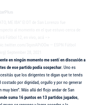
arPlus
O, ME IBA” El DT de San Lorenzo fue
specto al momento en el que estuvo cerca de
rá Fútbol 12, en vivo, acá –>
pic.twitter.com/3qxnAPiOOw
— ESPN Fútbol
Arg)
September 28, 2021
nte en ningún momento me sentí en discusión a
ntes de ese partido podía sospechar
. Uno es
esitás que los dirigentes te digan que te tenés
l costado por dignidad, orgullo y por no generar
 muy bien”. Más allá del flojo andar de San
onde suma 16 puntos en 13 partidos jugados
,
l grupo se reponga y logre acceder a la