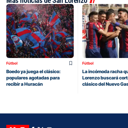
Más noticias de San Lorenzo
Fútbol
Fútbol
Boedo ya juega el clásico:
La incómoda racha q
populares agotadas para
Lorenzo buscará corta
recibir a Huracán
clásico del Nuevo Ga