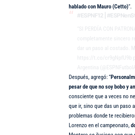
hablado con Mauro (Cetto)
“.
#ESPNF12
|
#ESPNenSt
“SI PERDÍA CON PATRONAT
completamente sincero re
dar un paso al costado. Mi
https://t.co/cr9gNpfU9b
Argentina (@ESPNFutbol
Después, agregó: “
Personalme
pesar de que no soy bobo y a
consciente que a veces no nec
que ir, sino que das un paso a
problemas donde te recibieron
Lorenzo en el campeonato,
d
Montero se ilusiona con que e