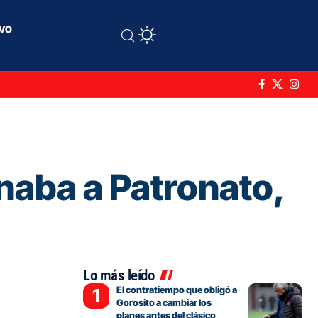
ivo
naba a Patronato,
Lo más leído
El contratiempo que obligó a
Gorosito a cambiar los
planes antes del clásico