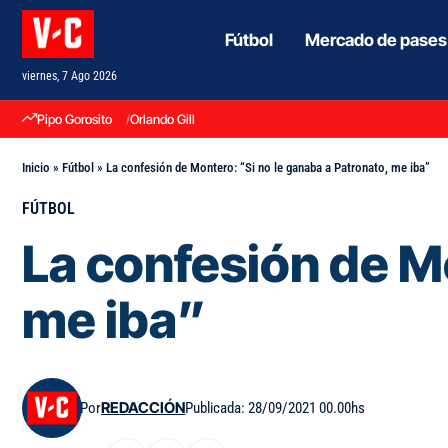
Fútbol
Mercado de pases
viernes, 7 Ago 2026
Pipo Gorosito
Orlando Gill
Inicio
»
Fútbol
»
La confesión de Montero: “Si no le ganaba a Patronato, me iba”
FÚTBOL
La confesión de Mo
me iba”
Por
REDACCIÓN
Publicada: 28/09/2021 00.00hs