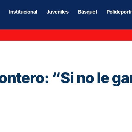
Institucional
Juveniles
Básquet
Polideport
ntero: “Si no le ga