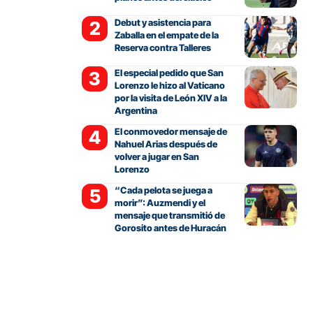
Debut y asistencia para
Zaballa en el empate de la
Reserva contra Talleres
El especial pedido que San
Lorenzo le hizo al Vaticano
por la visita de León XIV a la
Argentina
El conmovedor mensaje de
Nahuel Arias después de
volver a jugar en San
Lorenzo
“Cada pelota se juega a
morir”: Auzmendi y el
mensaje que transmitió de
Gorosito antes de Huracán