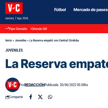
Fútbol
Mercado de pases
viernes, 7 Ago 2026
Pipo Gorosito
Orlando Gill
Inicio
»
Juveniles
»
La Reserva empató con Central Córdoba
JUVENILES
La Reserva empat
Por
REDACCIÓN
Publicada: 20/06/2022 00.00hs
Comparte