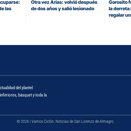
ocuparse:
Otra vez Arias: volvió después
Gorosito 
de las
de dos años y salió lesionado
la derrot
regalar u
tualidad del plantel
nferiores, básquet y toda la
© 2026 | Vamos Ciclón. Noticias de San Lorenzo de Almagro.