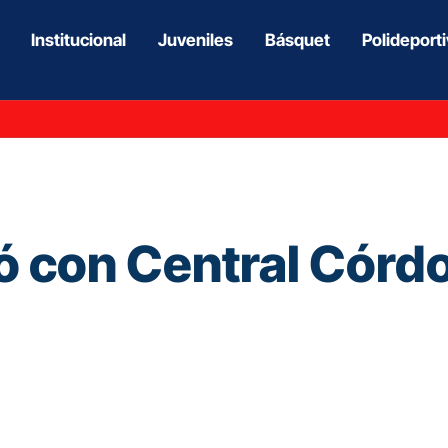
Institucional
Juveniles
Básquet
Polideport
ó con Central Córd