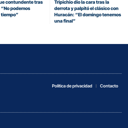
fue contundente tras
Tripichio dio la cara tras la
a: “No podemos
derrota y palpitó el clásico con
n tiempo”
Huracán: “El domingo tenemos
una final”
Política de privacidad
Contacto