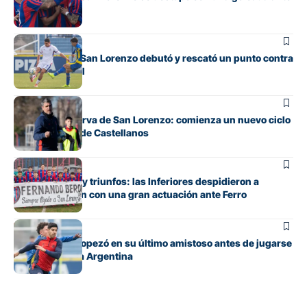
Banfield
Juveniles
La Reserva de San Lorenzo debutó y rescató un punto contra
Rosario Central
Juveniles
Debuta la Reserva de San Lorenzo: comienza un nuevo ciclo
bajo el mando de Castellanos
Juveniles
Entre emoción y triunfos: las Inferiores despidieron a
Fernando Berón con una gran actuación ante Ferro
Fútbol
San Lorenzo tropezó en su último amistoso antes de jugarse
todo en la Copa Argentina