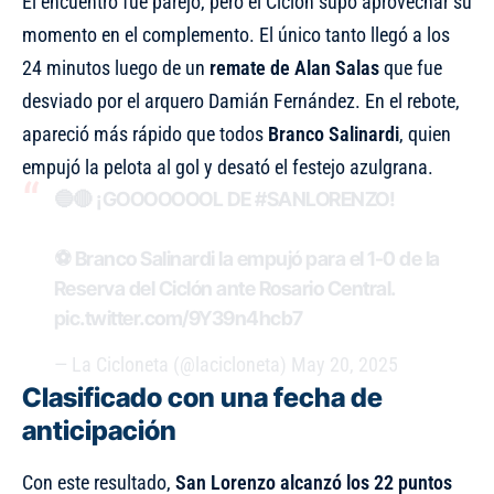
El encuentro fue parejo, pero el Ciclón supo aprovechar su
momento en el complemento. El único tanto llegó a los
24 minutos luego de un
remate de Alan Salas
que fue
desviado por el arquero Damián Fernández. En el rebote,
apareció más rápido que todos
Branco Salinardi
, quien
empujó la pelota al gol y desató el festejo azulgrana.
🔵🔴 ¡GOOOOOOOL DE
#SANLORENZO
!
⚽️ Branco Salinardi la empujó para el 1-0 de la
Reserva del Ciclón ante Rosario Central.
pic.twitter.com/9Y39n4hcb7
— La Cicloneta (@lacicloneta)
May 20, 2025
Clasificado con una fecha de
anticipación
Con este resultado,
San Lorenzo alcanzó los 22 puntos