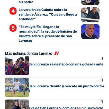
su padre
La versión de Culotta sobre la
salida de Álvarez: “Quizá no llegó a
entender”
“Es muy difícil llegar a la
normalidad”: la cruda definición de
Culotta sobre el presente de San
Lorenzo
Más noticias de San Lorenzo
Juveniles
La Reserva de San Lorenzo se destapó con una goleada ante
Banfield
Juveniles
La Reserva de San Lorenzo debutó y rescató un punto contra
Rosario Central
Juveniles
Debuta la Reserva de San Lorenzo: comienza un nuevo ciclo