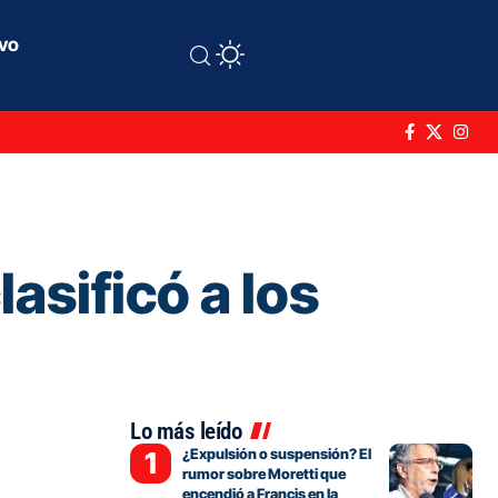
ivo
asificó a los
Lo más leído
¿Expulsión o suspensión? El
rumor sobre Moretti que
encendió a Francis en la