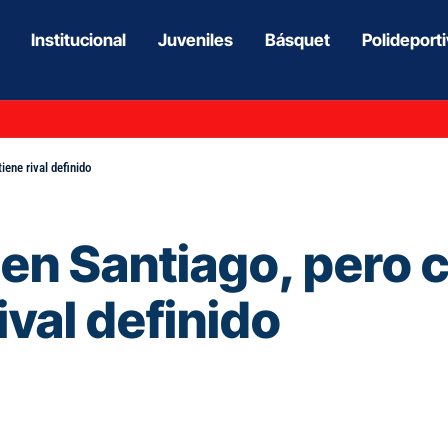
Institucional
Juveniles
Básquet
Polideport
iene rival definido
en Santiago, pero cl
rival definido