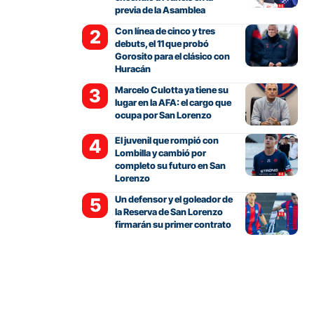
previa de la Asamblea
Con línea de cinco y tres
debuts, el 11 que probó
Gorosito para el clásico con
Huracán
Marcelo Culotta ya tiene su
lugar en la AFA: el cargo que
ocupa por San Lorenzo
El juvenil que rompió con
Lombilla y cambió por
completo su futuro en San
Lorenzo
Un defensor y el goleador de
la Reserva de San Lorenzo
firmarán su primer contrato