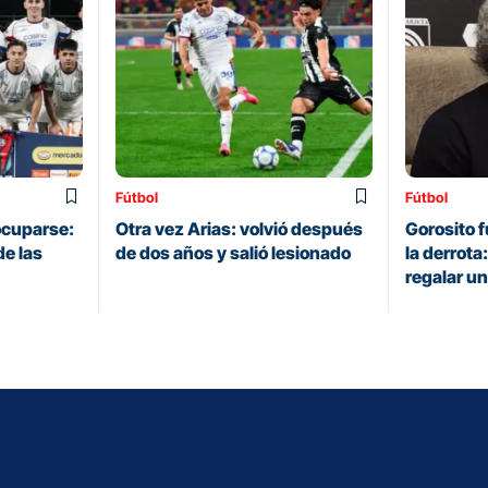
Fútbol
Fútbol
ocuparse:
Otra vez Arias: volvió después
Gorosito 
de las
de dos años y salió lesionado
la derrot
regalar u