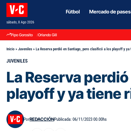
Fútbol
Mercado de pases
sábado, 8 Ago 2026
Pipo Gorosito
Orlando Gill
Inicio
»
Juveniles
»
La Reserva perdió en Santiago, pero clasificó a los playoff y ya t
JUVENILES
La Reserva perdió 
playoff y ya tiene 
Por
REDACCIÓN
Publicada: 06/11/2023 00.00hs