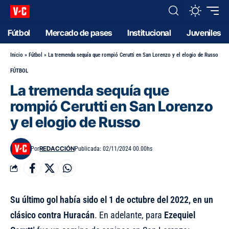
Fútbol
Mercado de pases
Institucional
Juveniles
Inicio
»
Fútbol
»
La tremenda sequía que rompió Cerutti en San Lorenzo y el elogio de Russo
FÚTBOL
La tremenda sequía que
rompió Cerutti en San Lorenzo
y el elogio de Russo
REDACCIÓN
Por
Publicada: 02/11/2024 00.00hs
Su último gol había sido el 1 de octubre del 2022, en un
clásico contra Huracán
. En adelante, para
Ezequiel