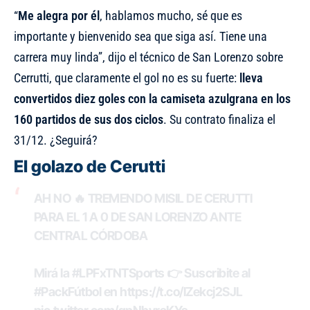
“
Me alegra por él
, hablamos mucho, sé que es
importante y bienvenido sea que siga así. Tiene una
carrera muy linda”, dijo el técnico de San Lorenzo sobre
Cerrutti, que claramente el gol no es su fuerte:
lleva
convertidos diez goles con la camiseta azulgrana en los
160 partidos de sus dos ciclos
. Su contrato finaliza el
31/12. ¿Seguirá?
El golazo de Cerutti
AH NO 🔥 TREMENDO MISIL DE CERUTTI
PARA EL 1 A 0 DE SAN LORENZO ANTE
CENTRAL CÓRDOBA
Mirá la
#LPFxTNTSports
👉 Suscribite al
#PackFútbol
en
https://t.co/lZekcj2SJL