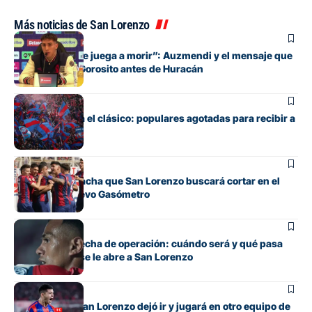
Más noticias de San Lorenzo
Fútbol
“Cada pelota se juega a morir”: Auzmendi y el mensaje que
transmitió de Gorosito antes de Huracán
Fútbol
Boedo ya juega el clásico: populares agotadas para recibir a
Huracán
Fútbol
La incómoda racha que San Lorenzo buscará cortar en el
clásico del Nuevo Gasómetro
Fútbol
Barrios tiene fecha de operación: cuándo será y qué pasa
con cupo que se le abre a San Lorenzo
Fútbol
El lateral que San Lorenzo dejó ir y jugará en otro equipo de