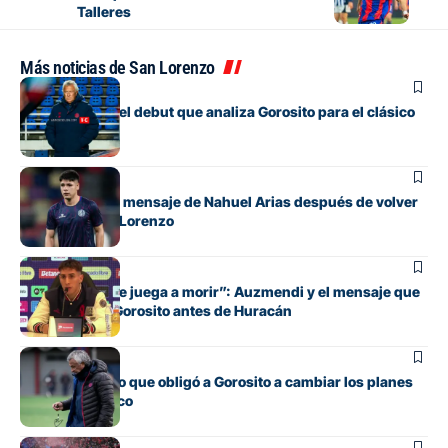
Talleres
Más noticias de San Lorenzo
Fútbol
Los cambios y el debut que analiza Gorosito para el clásico
con Huracán
Fútbol
El conmovedor mensaje de Nahuel Arias después de volver
a jugar en San Lorenzo
Fútbol
“Cada pelota se juega a morir”: Auzmendi y el mensaje que
transmitió de Gorosito antes de Huracán
Fútbol
El contratiempo que obligó a Gorosito a cambiar los planes
antes del clásico
Fútbol