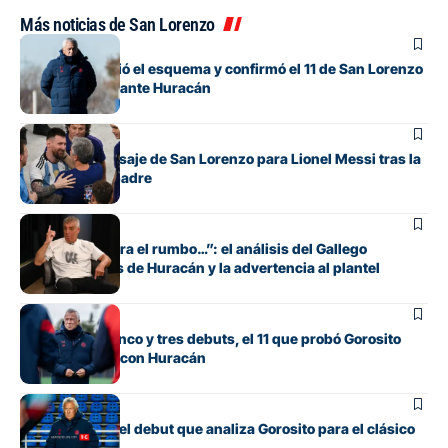
Más noticias de San Lorenzo
Fútbol
Gorosito cambió el esquema y confirmó el 11 de San Lorenzo
para el clásico ante Huracán
Fútbol
El sentido mensaje de San Lorenzo para Lionel Messi tras la
muerte de su padre
Fútbol
“Si no encuentra el rumbo…”: el análisis del Gallego
González antes de Huracán y la advertencia al plantel
Fútbol
Con línea de cinco y tres debuts, el 11 que probó Gorosito
para el clásico con Huracán
Fútbol
Los cambios y el debut que analiza Gorosito para el clásico
con Huracán