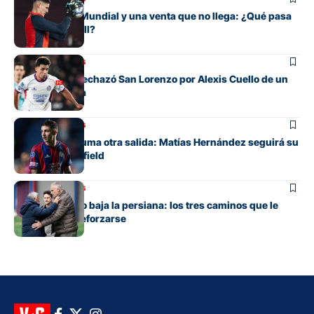
Entre su gran Mundial y una venta que no llega: ¿Qué pasa
con Orlando Gill?
Mercado de pases
La oferta que rechazó San Lorenzo por Alexis Cuello de un
club de España
Mercado de pases
San Lorenzo suma otra salida: Matías Hernández seguirá su
carrera en Banfield
Mercado de pases
San Lorenzo no baja la persiana: los tres caminos que le
quedan para reforzarse