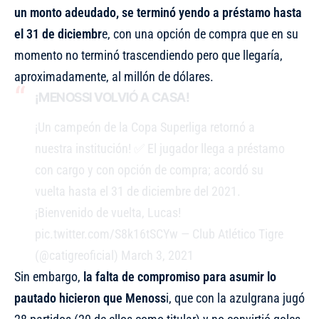
un monto adeudado, se terminó yendo a préstamo hasta
el 31 de diciembr
e, con una opción de compra que en su
momento no terminó trascendiendo pero que llegaría,
aproximadamente, al millón de dólares.
¡MENOSSI VOLVIÓ A CASA!
¡Un campeón de la Copa Superliga retornó a
nuestra institución! ✅ El jugador llega a préstamo
con cargo y con opción de compra; acordó su
vuelta hasta el 31 de diciembre del 2021.
¡Bienvenido de vuelta, Lucas!
pic.twitter.com/S8k16tSCYw
— Club Atlético Tigre
(@catigreoficial)
March 3, 2021
Sin embargo,
la falta de compromiso para asumir lo
pautado hicieron que Menoss
i, que con la azulgrana jugó