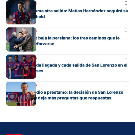
Mercado de pases
San Lorenzo suma otra salida: Matías Hernández seguirá su
carrera en Banfield
Mercado de pases
San Lorenzo no baja la persiana: los tres caminos que le
quedan para reforzarse
Mercado de pases
El detalle de cada llegada y cada salida de San Lorenzo en el
mercado de pases
Mercado de pases
Tres años y medio a préstamo: la decisión de San Lorenzo
con Bruera que deja más preguntas que respuestas