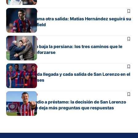
Mercado de pases
San Lorenzo suma otra salida: Matías Hernández seguirá su
carrera en Banfield
Mercado de pases
San Lorenzo no baja la persiana: los tres caminos que le
quedan para reforzarse
Mercado de pases
El detalle de cada llegada y cada salida de San Lorenzo en el
mercado de pases
Mercado de pases
Tres años y medio a préstamo: la decisión de San Lorenzo
con Bruera que deja más preguntas que respuestas