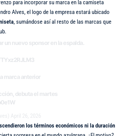
enzo para incorporar su marca en la camiseta
ndro Alves, el logo de la empresa estará ubicado
amiseta
, sumándose así al resto de las marcas que
ub.
r un nuevo sponsor en la espalda.
co/TYxz2RJLM3
la marca anterior
ucción, debuta el martes
Np0e1W
lves)
April 26, 2026
ascendieron los términos económicos ni la duración
ó cierta sorpresa en el mundo azulgrana. ¿El motivo?