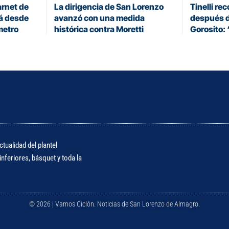
arnet de
La dirigencia de San Lorenzo
Tinelli re
rá desde
avanzó con una medida
después d
metro
histórica contra Moretti
Gorosito: 
tualidad del plantel
nferiores, básquet y toda la
© 2026 | Vamos Ciclón. Noticias de San Lorenzo de Almagro.