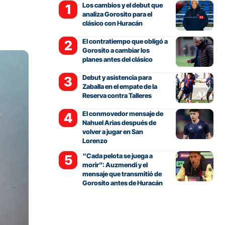
Los cambios y el debut que
analiza Gorosito para el
clásico con Huracán
El contratiempo que obligó a
Gorosito a cambiar los
planes antes del clásico
Debut y asistencia para
Zaballa en el empate de la
Reserva contra Talleres
El conmovedor mensaje de
Nahuel Arias después de
volver a jugar en San
Lorenzo
“Cada pelota se juega a
morir”: Auzmendi y el
mensaje que transmitió de
Gorosito antes de Huracán