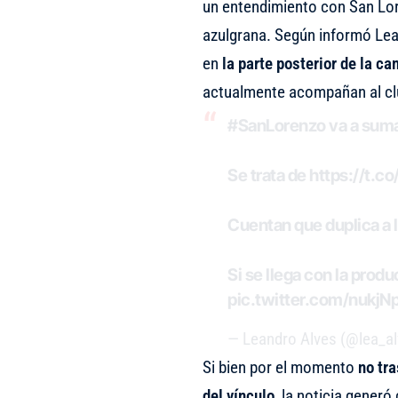
un entendimiento con San Lor
azulgrana. Según informó Lea
en
la parte posterior de la c
actualmente acompañan al cl
#SanLorenzo
va a suma
Se trata de
https://t.
Cuentan que duplica a 
Si se llega con la prod
pic.twitter.com/nukj
— Leandro Alves (@lea_a
Si bien por el momento
no tr
del vínculo
, la noticia gener