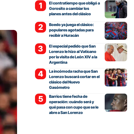
El contratiempo que obligó a
Gorosito a cambiar los
planes antes del clásico
Boedo ya juega el clásico:
populares agotadas para
recibir a Huracán
El especial pedido que San
Lorenzo le hizo al Vaticano
por la visita de León XIV a la
Argentina
La incómoda racha que San
Lorenzo buscará cortar en el
clásico del Nuevo
Gasómetro
Barrios tiene fecha de
operación: cuándo será y
qué pasa con cupo que se le
abre a San Lorenzo