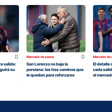
Mercado de pases
Mercado de 
a salida:
San Lorenzo no baja la
El detalle
guirá su
persiana: los tres caminos que
cada sali
le quedan para reforzarse
el mercad