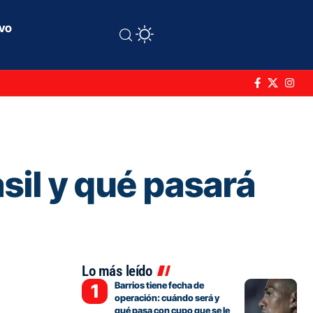
ivo
sil y qué pasará
Lo más leído
Barrios tiene fecha de
operación: cuándo será y
qué pasa con cupo que se le