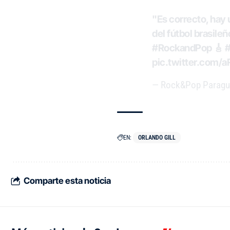
"Es correcto, hay 
del fútbol brasile
#RockandPop
🎸
pic.twitter.com/
— Rock&Pop Paragu
EN:
ORLANDO GILL
Comparte esta noticia