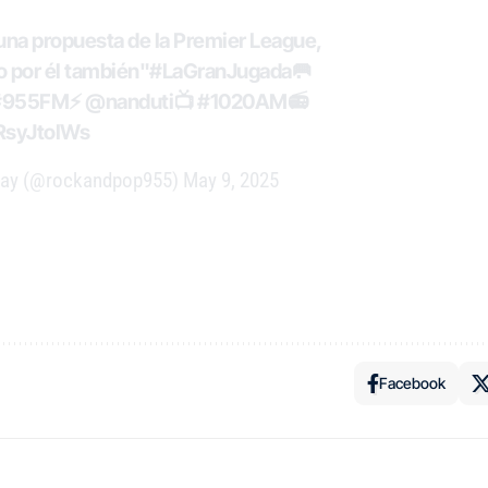
una propuesta de la Premier League,
ño por él también"
#LaGranJugada
🥅
#955FM
⚡
@nanduti
📺
#1020AM
📻
aRsyJtoIWs
ay (@rockandpop955)
May 9, 2025
Facebook