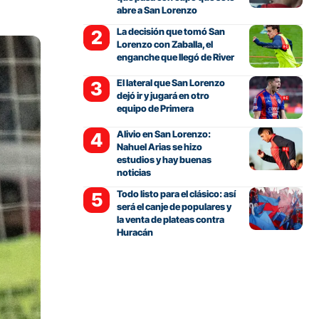
abre a San Lorenzo
La decisión que tomó San
Lorenzo con Zaballa, el
enganche que llegó de River
El lateral que San Lorenzo
dejó ir y jugará en otro
equipo de Primera
Alivio en San Lorenzo:
Nahuel Arias se hizo
estudios y hay buenas
noticias
Todo listo para el clásico: así
será el canje de populares y
la venta de plateas contra
Huracán