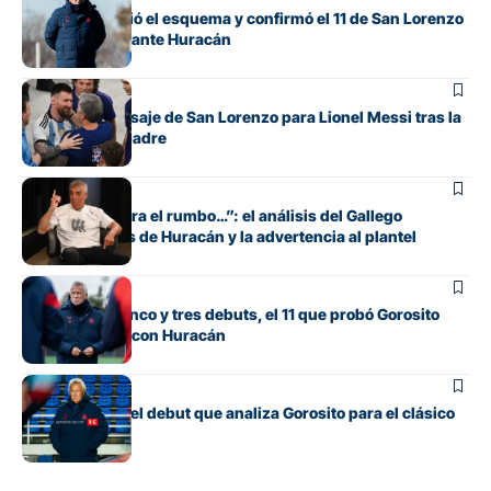
Gorosito cambió el esquema y confirmó el 11 de San Lorenzo
para el clásico ante Huracán
Fútbol
El sentido mensaje de San Lorenzo para Lionel Messi tras la
muerte de su padre
Fútbol
“Si no encuentra el rumbo…”: el análisis del Gallego
González antes de Huracán y la advertencia al plantel
Fútbol
Con línea de cinco y tres debuts, el 11 que probó Gorosito
para el clásico con Huracán
Fútbol
Los cambios y el debut que analiza Gorosito para el clásico
con Huracán