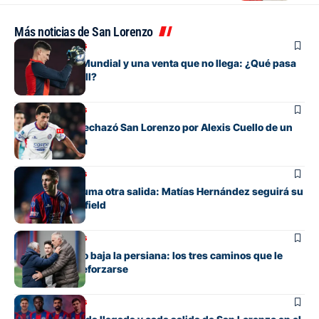
Más noticias de San Lorenzo
Mercado de pases
Entre su gran Mundial y una venta que no llega: ¿Qué pasa
con Orlando Gill?
Mercado de pases
La oferta que rechazó San Lorenzo por Alexis Cuello de un
club de España
Mercado de pases
San Lorenzo suma otra salida: Matías Hernández seguirá su
carrera en Banfield
Mercado de pases
San Lorenzo no baja la persiana: los tres caminos que le
quedan para reforzarse
Mercado de pases