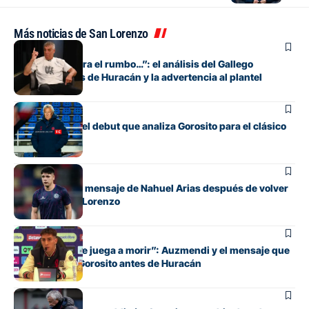
Más noticias de San Lorenzo
Fútbol
“Si no encuentra el rumbo…”: el análisis del Gallego
González antes de Huracán y la advertencia al plantel
Fútbol
Los cambios y el debut que analiza Gorosito para el clásico
con Huracán
Fútbol
El conmovedor mensaje de Nahuel Arias después de volver
a jugar en San Lorenzo
Fútbol
“Cada pelota se juega a morir”: Auzmendi y el mensaje que
transmitió de Gorosito antes de Huracán
Fútbol