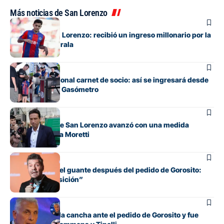
Más noticias de San Lorenzo
Institucional
Alivio para San Lorenzo: recibió un ingreso millonario por la
venta de Elian Irala
Institucional
Adiós al tradicional carnet de socio: así se ingresará desde
ahora al Nuevo Gasómetro
Institucional
La dirigencia de San Lorenzo avanzó con una medida
histórica contra Moretti
Institucional
Tinelli recogió el guante después del pedido de Gorosito:
“Estoy a disposición”
Institucional
Culotta marcó la cancha ante el pedido de Gorosito y fue