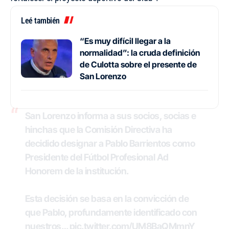
Leé también
“Es muy difícil llegar a la
normalidad”: la cruda definición
de Culotta sobre el presente de
San Lorenzo
San Lorenzo informa a sus socios, socias e
hinchas que la Comisión Directiva ha
decidido designar a Pablo Barrientos como
Presidente del Fútbol Profesional Ad
Honorem de la institución.
Esta decisión se basa en la convicción de
que Pablo, profundamente identificado con
nuestros…
pic.twitter.com/UM8BaQMmnY