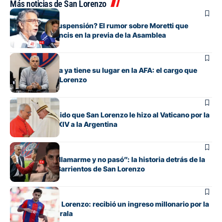
Más noticias de San Lorenzo
Institucional
¿Expulsión o suspensión? El rumor sobre Moretti que
encendió a Francis en la previa de la Asamblea
Institucional
Marcelo Culotta ya tiene su lugar en la AFA: el cargo que
ocupa por San Lorenzo
Institucional
El especial pedido que San Lorenzo le hizo al Vaticano por la
visita de León XIV a la Argentina
Fútbol
“Quedaron en llamarme y no pasó”: la historia detrás de la
salida de Pitu Barrientos de San Lorenzo
Institucional
Alivio para San Lorenzo: recibió un ingreso millonario por la
venta de Elian Irala