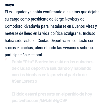
mayo
.
El ex jugador ya había confirmado días atrás que
dejaba
su cargo como presidente de Jorge Newbery de
Comodoro Rivadavia
para instalarse en Buenos Aires y
meterse de lleno en la vida política azulgrana. Incluso
había sido visto en Ciudad Deportiva en contacto con
socios e hinchas, alimentando las versiones sobre su
participación electoral.
Pablo "Pitu" Barrientos está en los quinchos
de ciudad deportiva saludando y hablando
con los hinchas en la previa al partido de
#SanLorenzo
El idolo estará presente en el partido de hoy
pic.twitter.com/kMzEhNgO9P