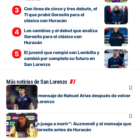
Con línea de cinco y tres debuts, el
11 que probó Gorosito para el
clásico con Huracán
Los cambios y el debut que analiza
Gorosito para el clásico con
Huracán
El juvenil que rompió con Lombilla y
cambió por completo su futuro en
San Lorenzo
Más noticias de San Lorenzo
Fútbol
El conmovedor mensaje de Nahuel Arias después de volver
a jugar en San Lorenzo
Fútbol
“Cada pelota se juega a morir”: Auzmendi y el mensaje que
transmitió de Gorosito antes de Huracán