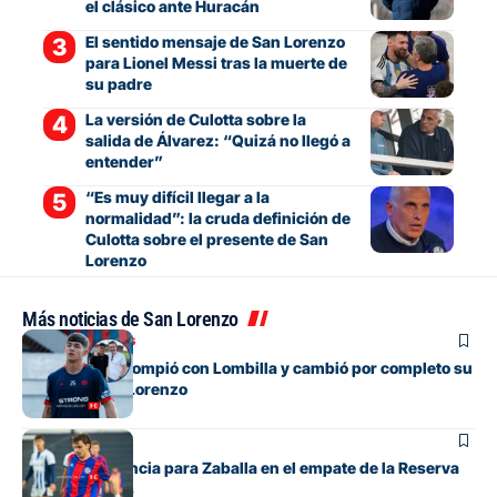
el clásico ante Huracán
El sentido mensaje de San Lorenzo
para Lionel Messi tras la muerte de
su padre
La versión de Culotta sobre la
salida de Álvarez: “Quizá no llegó a
entender”
“Es muy difícil llegar a la
normalidad”: la cruda definición de
Culotta sobre el presente de San
Lorenzo
Más noticias de San Lorenzo
Mercado de pases
El juvenil que rompió con Lombilla y cambió por completo su
futuro en San Lorenzo
Juveniles
Debut y asistencia para Zaballa en el empate de la Reserva
contra Talleres