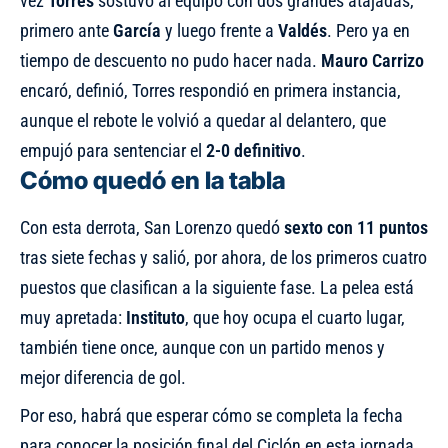
vez
Torres
sostuvo al equipo con dos grandes atajadas,
primero ante
García
y luego frente a
Valdés
. Pero ya en
tiempo de descuento no pudo hacer nada.
Mauro Carrizo
encaró, definió, Torres respondió en primera instancia,
aunque el rebote le volvió a quedar al delantero, que
empujó para sentenciar el
2-0 definitivo
.
Cómo quedó en la tabla
Con esta derrota, San Lorenzo quedó
sexto con 11 puntos
tras siete fechas y salió, por ahora, de los primeros cuatro
puestos que clasifican a la siguiente fase. La pelea está
muy apretada:
Instituto
, que hoy ocupa el cuarto lugar,
también tiene once, aunque con un partido menos y
mejor diferencia de gol.
Por eso, habrá que esperar cómo se completa la fecha
para conocer la posición final del Ciclón en esta jornada.