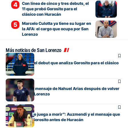
Con línea de cinco y tres debuts, el
11 que probó Gorosito para el
clásico con Huracán
Marcelo Culotta ya tiene su lugar en
la AFA: el cargo que ocupa por San
Lorenzo
Más noticias de San Lorenzo
Fútbol
Los cambios y el debut que analiza Gorosito para el clásico
con Huracán
Fútbol
El conmovedor mensaje de Nahuel Arias después de volver
a jugar en San Lorenzo
Fútbol
“Cada pelota se juega a morir”: Auzmendi y el mensaje que
transmitió de Gorosito antes de Huracán