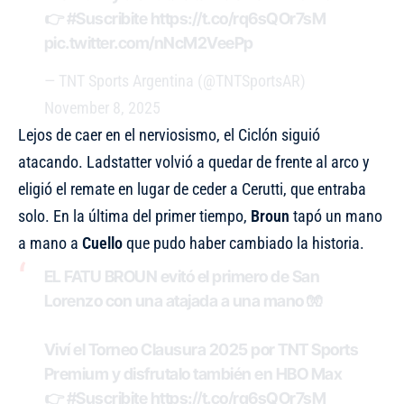
👉
#Suscribite
https://t.co/rq6sQOr7sM
pic.twitter.com/nNcM2VeePp
— TNT Sports Argentina (@TNTSportsAR)
November 8, 2025
Lejos de caer en el nerviosismo, el Ciclón siguió
atacando. Ladstatter volvió a quedar de frente al arco y
eligió el remate en lugar de ceder a Cerutti, que entraba
solo. En la última del primer tiempo,
Broun
tapó un mano
a mano a
Cuello
que pudo haber cambiado la historia.
EL FATU BROUN evitó el primero de San
Lorenzo con una atajada a una mano 🧤
Viví el Torneo Clausura 2025 por TNT Sports
Premium y disfrutalo también en HBO Max
👉
#Suscribite
https://t.co/rq6sQOr7sM