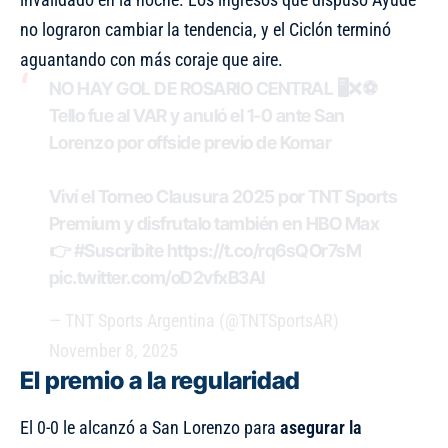
no lograron cambiar la tendencia, y el Ciclón terminó
aguantando con más coraje que aire.
NO HAY GOL DE ROSARIO CENTRAL 🖥️❌⚽
Tello fue al VAR y anuló el 1-0 ante San
Lorenzo por offside previo de Komar
Viví el Torneo Clausura 2025 por TNT Sports
Premium y disfrutalo también en HBO Max
👉
#Suscribite
https://t.co/rq6sQOr7sM
pic.twitter.com/oD2vfxB3Al
— TNT Sports Argentina (@TNTSportsAR)
November 8, 2025
El premio a la regularidad
El 0-0 le alcanzó a San Lorenzo para
asegurar la