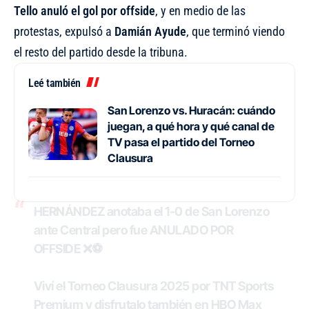
Tello anuló el gol por offside
, y en medio de las
protestas, expulsó a
Damián Ayude
, que terminó viendo
el resto del partido desde la tribuna.
Leé también
San Lorenzo vs. Huracán: cuándo
juegan, a qué hora y qué canal de
TV pasa el partido del Torneo
Clausura
HERNÁNDEZ anotaba el 1-0 de San Lorenzo
ante Central pero fue ANULADO POR
OFFSIDE ❌⚽
Viví el Torneo Clausura 2025 por TNT Sports
Premium y disfrutalo también en HBO Max