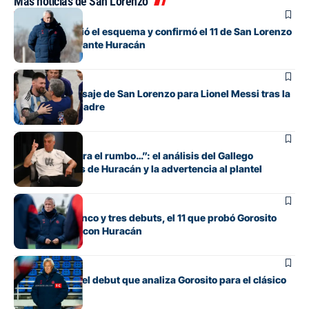
Más noticias de San Lorenzo
Fútbol
Gorosito cambió el esquema y confirmó el 11 de San Lorenzo
para el clásico ante Huracán
Fútbol
El sentido mensaje de San Lorenzo para Lionel Messi tras la
muerte de su padre
Fútbol
“Si no encuentra el rumbo…”: el análisis del Gallego
González antes de Huracán y la advertencia al plantel
Fútbol
Con línea de cinco y tres debuts, el 11 que probó Gorosito
para el clásico con Huracán
Fútbol
Los cambios y el debut que analiza Gorosito para el clásico
con Huracán