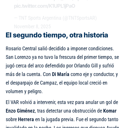
pic.twitter.com/K1UPL1jPaO
— TNT Sports Argentina (@TNTSportsAR)
November 8, 2025
El segundo tiempo, otra historia
Rosario Central salió decidido a imponer condiciones.
San Lorenzo ya no tuvo la frescura del primer tiempo, se
jugó cerca del arco defendido por Orlando Gill y sufrió
más de la cuenta. Con
Di María
como eje y conductor, y
el desparpajo de Campaz, el equipo local creció en
volumen y peligro.
El VAR volvió a intervenir, esta vez para anular un gol de
Enzo Giménez
, tras detectar una obstrucción de
Komar
sobre
Herrera
en la jugada previa. Fue el segundo tanto
invalidado en la noche. Los ingresos que dispuso Ayude