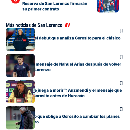
Reserva de San Lorenzo firmarán
su primer contrato
Más noticias de San Lorenzo
Fútbol
Los cambios y el debut que analiza Gorosito para el clásico
con Huracán
Fútbol
El conmovedor mensaje de Nahuel Arias después de volver
a jugar en San Lorenzo
Fútbol
“Cada pelota se juega a morir”: Auzmendi y el mensaje que
transmitió de Gorosito antes de Huracán
Fútbol
El contratiempo que obligó a Gorosito a cambiar los planes
antes del clásico