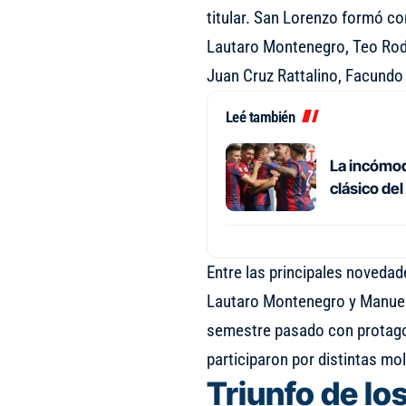
titular. San Lorenzo formó co
Lautaro Montenegro, Teo Rodr
Juan Cruz Rattalino, Facundo 
Leé también
La incómod
clásico de
Entre las principales noveda
Lautaro Montenegro y Manuel I
semestre pasado con protagon
participaron por distintas mol
Triunfo de lo