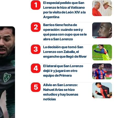
El especial pedido que San
Lorenzo le hizo al Vaticano
por la visita de León XIV a la
Argentina
Barrios tiene fecha de
operación: cuándo será y
qué pasa con cupo que se le
abre a San Lorenzo
La decisión que tomó San
Lorenzo con Zaballa, el
enganche que llegó de River
El lateral que San Lorenzo
dejó ir y jugará en otro
equipo de Primera
Alivio en San Lorenzo:
Nahuel Arias se hizo
estudios y hay buenas
noticias