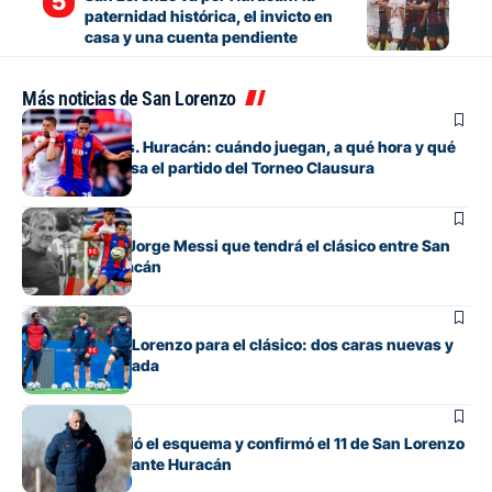
paternidad histórica, el invicto en
casa y una cuenta pendiente
Más noticias de San Lorenzo
Fútbol
San Lorenzo vs. Huracán: cuándo juegan, a qué hora y qué
canal de TV pasa el partido del Torneo Clausura
Fútbol
El homenaje a Jorge Messi que tendrá el clásico entre San
Lorenzo y Huracán
Fútbol
La lista de San Lorenzo para el clásico: dos caras nuevas y
una baja esperada
Fútbol
Gorosito cambió el esquema y confirmó el 11 de San Lorenzo
para el clásico ante Huracán