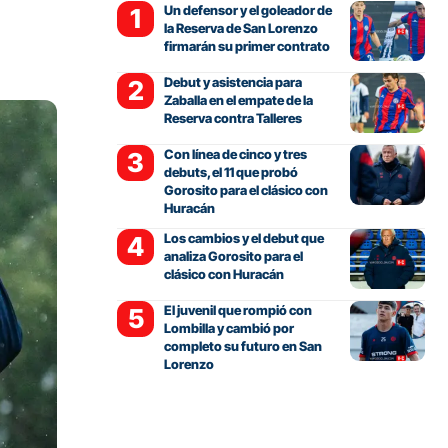
Un defensor y el goleador de
la Reserva de San Lorenzo
firmarán su primer contrato
Debut y asistencia para
Zaballa en el empate de la
Reserva contra Talleres
Con línea de cinco y tres
debuts, el 11 que probó
Gorosito para el clásico con
Huracán
Los cambios y el debut que
analiza Gorosito para el
clásico con Huracán
El juvenil que rompió con
Lombilla y cambió por
completo su futuro en San
Lorenzo