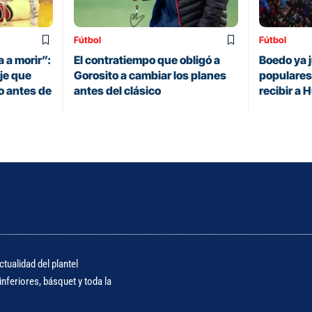
Fútbol
Fútbol
 a morir”:
El contratiempo que obligó a
Boedo ya j
je que
Gorosito a cambiar los planes
populares
o antes de
antes del clásico
recibir a 
tualidad del plantel
nferiores, básquet y toda la