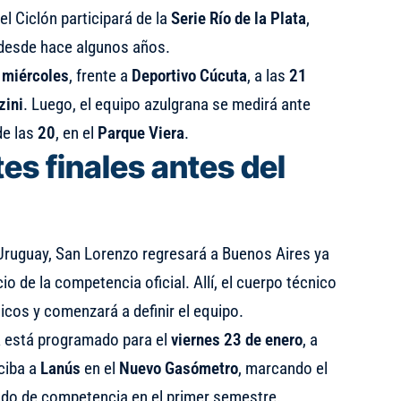
el Ciclón participará de la
Serie Río de la Plata
,
 desde hace algunos años.
l
miércoles
, frente a
Deportivo Cúcuta
, a las
21
zini
. Luego, el equipo azulgrana se medirá ante
de las
20
, en el
Parque Viera
.
tes finales antes del
r Uruguay, San Lorenzo regresará a Buenos Aires ya
io de la competencia oficial. Allí, el cuerpo técnico
ticos y comenzará a definir el equipo.
a
está programado para el
viernes 23 de enero
, a
eciba a
Lanús
en el
Nuevo Gasómetro
, marcando el
gado de competencia en el primer semestre.