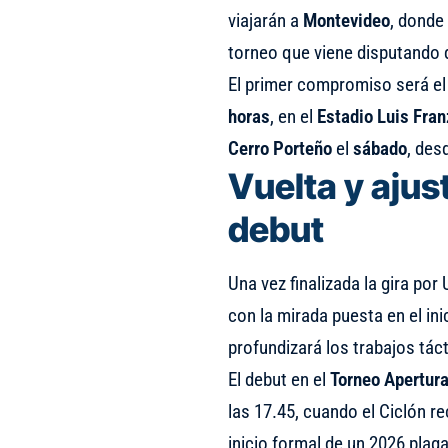
viajarán a
Montevideo
, donde 
torneo que viene disputando
El primer compromiso será e
horas
, en el
Estadio Luis Fran
Cerro Porteño
el
sábado
, des
Vuelta y ajus
debut
Una vez finalizada la gira po
con la mirada puesta en el inic
profundizará los trabajos tác
El debut en el
Torneo Apertur
las 17.45, cuando el Ciclón r
inicio formal de un 2026 pla