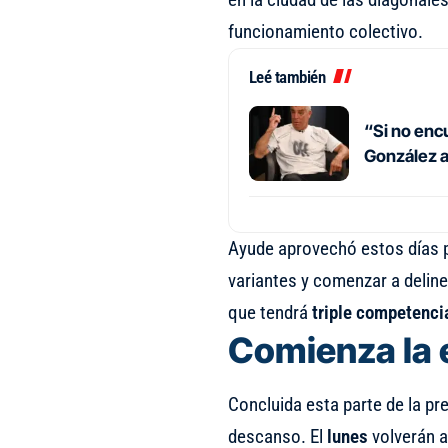
funcionamiento colectivo.
Leé también
“Si no encu
González an
Ayude aprovechó estos días pa
variantes y comenzar a delin
que tendrá
triple competenci
Comienza la 
Concluida esta parte de la pr
descanso. El
lunes
volverán a