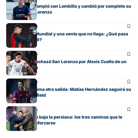
El juvenil que rompió con Lombilla y cambió por completo su
futuro en San Lorenzo
Mercado de pases
Entre su gran Mundial y una venta que no llega: ¿Qué pasa
con Orlando Gill?
Mercado de pases
La oferta que rechazó San Lorenzo por Alexis Cuello de un
club de España
Mercado de pases
San Lorenzo suma otra salida: Matías Hernández seguirá su
carrera en Banfield
Mercado de pases
San Lorenzo no baja la persiana: los tres caminos que le
quedan para reforzarse