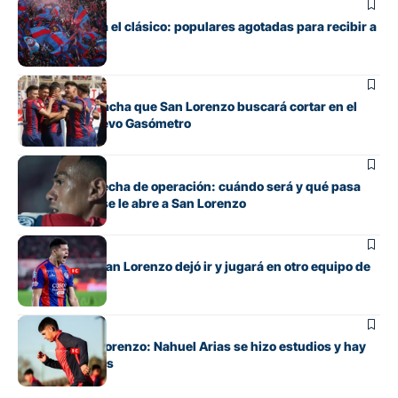
Fútbol
Boedo ya juega el clásico: populares agotadas para recibir a
Huracán
Fútbol
La incómoda racha que San Lorenzo buscará cortar en el
clásico del Nuevo Gasómetro
Fútbol
Barrios tiene fecha de operación: cuándo será y qué pasa
con cupo que se le abre a San Lorenzo
Fútbol
El lateral que San Lorenzo dejó ir y jugará en otro equipo de
Primera
Fútbol
Alivio en San Lorenzo: Nahuel Arias se hizo estudios y hay
buenas noticias