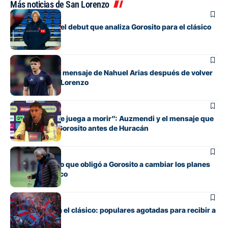
Más noticias de San Lorenzo
Fútbol
Los cambios y el debut que analiza Gorosito para el clásico
con Huracán
Fútbol
El conmovedor mensaje de Nahuel Arias después de volver
a jugar en San Lorenzo
Fútbol
“Cada pelota se juega a morir”: Auzmendi y el mensaje que
transmitió de Gorosito antes de Huracán
Fútbol
El contratiempo que obligó a Gorosito a cambiar los planes
antes del clásico
Fútbol
Boedo ya juega el clásico: populares agotadas para recibir a
Huracán