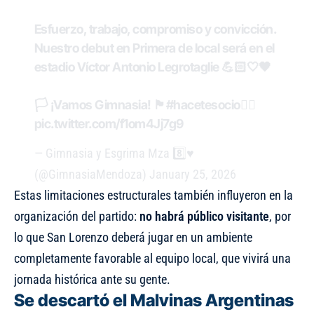
Esfuerzo, trabajo, compromiso y convicción.
Nuestro debut en Primera de local será en el
estadio Víctor Antonio Legrotaglie 💪🏻🤍🖤
🏳️ ¡Vamos Gimnasia! 🏴
#hacetesocio
🙋‍♂️
pic.twitter.com/f1om4Jj7g9
— Gimnasia y Esgrima Mza 8️⃣♥️
(@GimnasiaMendoza)
January 25, 2026
Estas limitaciones estructurales también influyeron en la
organización del partido:
no habrá público visitante
, por
lo que San Lorenzo deberá jugar en un ambiente
completamente favorable al equipo local, que vivirá una
jornada histórica ante su gente.
Se descartó el Malvinas Argentinas