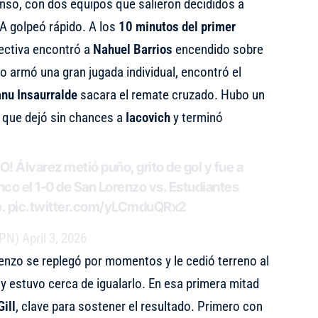
tenso, con dos equipos que salieron decididos a
A golpeó rápido. A los
10 minutos del primer
lectiva encontró a
Nahuel Barrios
encendido sobre
to armó una gran jugada individual, encontró el
nu Insaurralde
sacara el remate cruzado. Hubo un
z que dejó sin chances a
Iacovich
y terminó
Álvarez metió puño, grito de gol y fue a
nco el 1-0 de San Lorenzo vs. Estudiantes
o.
pic.twitter.com/yLCmduQRx2
SPN)
April 3, 2026
orenzo se replegó por momentos y le cedió terreno al
y estuvo cerca de igualarlo. En esa primera mitad
ill
, clave para sostener el resultado. Primero con