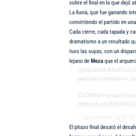
sobre el final en la que dejó a
La lluvia, que fue ganando in
convirtiendo el partido en u
Cada cierre, cada tapada y c
dramatismo a un resultado qu
tuvo las suyas, con un dispar
lejano de
Meza
que el arquero
¡¡SALVADA BAJO LA LLU
para San Lorenzo vs. Es
📺 ESPN Premium | Susc
https://t.co/7jYILYACX
— SportsCenter (@SC_E
El pitazo final desató el des