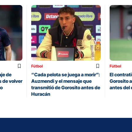
Fútbol
Fútbol
je de
“Cada pelota se juega a morir”:
El contrat
 de volver
Auzmendi y el mensaje que
Gorosito a
zo
transmitió de Gorosito antes de
antes del 
Huracán