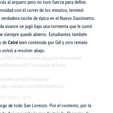
trás al arquero pero no tuvo fuerza para definir.
tensidad con el correr de los minutos, terminó
na verdadera noche de épica en el Nuevo Gasómetro.
ada avance se jugó bajo una tormenta que le sumó
e siempre quedó abierto. Estudiantes también
o de
Cetré
bien contenido por Gill y otro remate
 volvió a resolver abajo.
VIA!! Núñez evitó el gol de Auzmendi
tudiantes MUY cerca de la línea.
ribite al Pack Fútbol en
i
pic.twitter.com/k6GQw6Uvlv
SPN)
April 4, 2026
ahogo de todo San Lorenzo. Por el contexto, por la