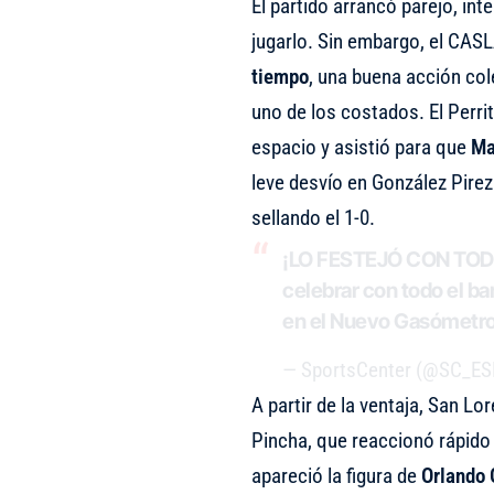
El partido arrancó parejo, in
jugarlo. Sin embargo, el CASL
tiempo
, una buena acción co
uno de los costados. El Perri
espacio y asistió para que
Ma
leve desvío en González Pire
sellando el 1-0.
¡LO FESTEJÓ CON TODO! 
celebrar con todo el ba
en el Nuevo Gasómetr
— SportsCenter (@SC_E
A partir de la ventaja, San L
Pincha, que reaccionó rápido 
apareció la figura de
Orlando G