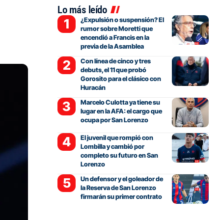
Lo más leído
¿Expulsión o suspensión? El
rumor sobre Moretti que
encendió a Francis en la
previa de la Asamblea
Con línea de cinco y tres
debuts, el 11 que probó
Gorosito para el clásico con
Huracán
Marcelo Culotta ya tiene su
lugar en la AFA: el cargo que
ocupa por San Lorenzo
El juvenil que rompió con
Lombilla y cambió por
completo su futuro en San
Lorenzo
Un defensor y el goleador de
la Reserva de San Lorenzo
firmarán su primer contrato