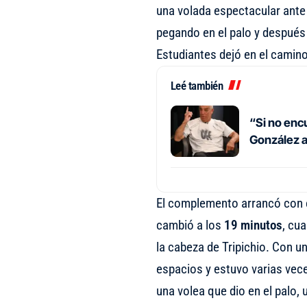
una volada espectacular ant
pegando en el palo y después 
Estudiantes dejó en el camin
Leé también
“Si no encu
González an
El complemento arrancó con e
cambió a los
19 minutos
, cu
la cabeza de Tripichio. Con 
espacios y estuvo varias vece
una volea que dio en el palo,