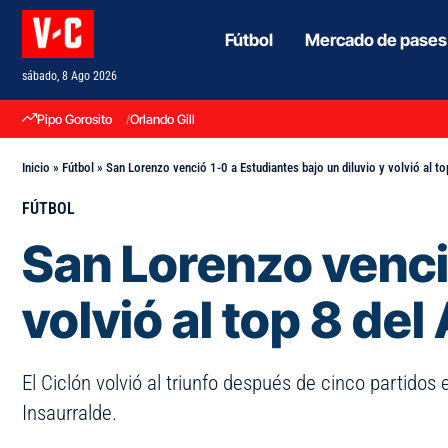
Fútbol
Mercado de pases
sábado, 8 Ago 2026
Pipo Gorosito
Orlando Gill
Inicio
»
Fútbol
»
San Lorenzo venció 1-0 a Estudiantes bajo un diluvio y volvió al to
FÚTBOL
San Lorenzo venció
volvió al top 8 del
El Ciclón volvió al triunfo después de cinco partidos
Insaurralde.