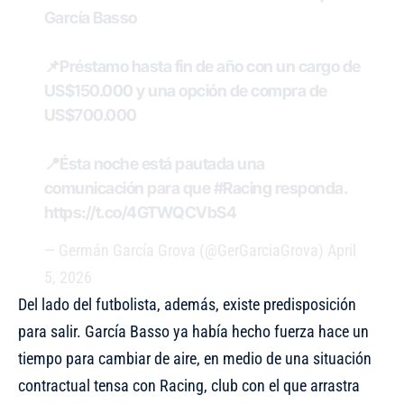
García Basso
📌Préstamo hasta fin de año con un cargo de
US$150.000 y una opción de compra de
US$700.000
📍Ésta noche está pautada una
comunicación para que
#Racing
responda.
https://t.co/4GTWQCVbS4
— Germán García Grova (@GerGarciaGrova)
April
5, 2026
Del lado del futbolista, además, existe predisposición
para salir. García Basso ya había hecho fuerza hace un
tiempo para cambiar de aire, en medio de una situación
contractual tensa con Racing, club con el que arrastra