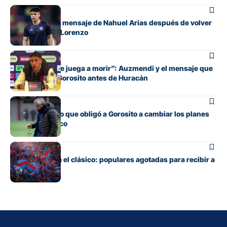
Fútbol
El conmovedor mensaje de Nahuel Arias después de volver
a jugar en San Lorenzo
Fútbol
“Cada pelota se juega a morir”: Auzmendi y el mensaje que
transmitió de Gorosito antes de Huracán
Fútbol
El contratiempo que obligó a Gorosito a cambiar los planes
antes del clásico
Fútbol
Boedo ya juega el clásico: populares agotadas para recibir a
Huracán