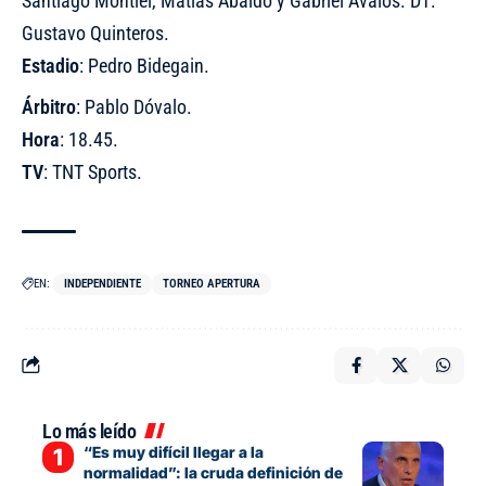
Santiago Montiel, Matías Abaldo y Gabriel Ávalos. DT:
Gustavo Quinteros.
Estadio
: Pedro Bidegain.
Árbitro
: Pablo Dóvalo.
Hora
: 18.45.
TV
: TNT Sports.
EN:
INDEPENDIENTE
TORNEO APERTURA
Lo más leído
“Es muy difícil llegar a la
normalidad”: la cruda definición de