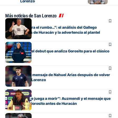
Lorenzo
Más noticias de San Lorenzo
Fútbol
“Si no encuentra el rumbo…”: el análisis del Gallego
González antes de Huracán y la advertencia al plantel
Fútbol
Los cambios y el debut que analiza Gorosito para el clásico
con Huracán
Fútbol
El conmovedor mensaje de Nahuel Arias después de volver
a jugar en San Lorenzo
Fútbol
“Cada pelota se juega a morir”: Auzmendi y el mensaje que
transmitió de Gorosito antes de Huracán
Fútbol