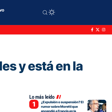
ivo
es y está en la
Lo más leído
¿Expulsión o suspensión? El
rumor sobre Moretti que
encendió a Francis en la