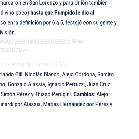
 marcaron en San Lorenzo y para Unión también
adivinó poco)
hasta que Pumpido le dio al
o en la definición por 6 a 5, festejó con su gente y
ivisión.
FINAL! ¡ENORME ESFUERZO! 💙❤️
T7iBI56ZKm
anLorenzo)
December 5, 2024
lando Gill; Nicolás Blanco, Alejo Córdoba, Ramiro
o; Gonzalo Alassia, Ignacio Perruzzi, Juan Cruz
; Simón Pérez y Thiago Perugini.
Cambios
: Alejo
linardi por Alassia, Matías Hernández por Pérez y