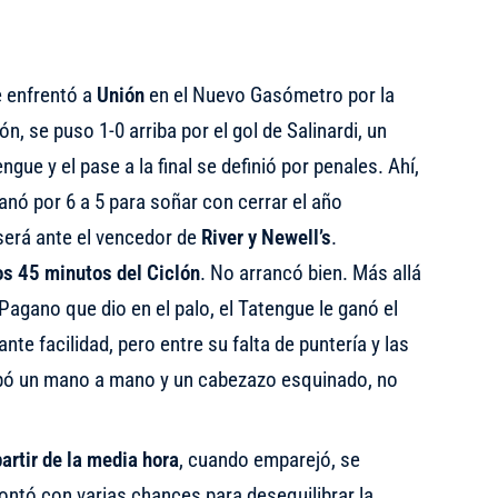
 enfrentó a
Unión
en el Nuevo Gasómetro por la
n, se puso 1-0 arriba por el gol de Salinardi, un
gue y el pase a la final se definió por penales. Ahí,
anó por 6 a 5 para soñar con cerrar el año
será ante el vencedor de
River y Newell’s
.
s 45 minutos del Ciclón
. No arrancó bien. Más allá
Pagano que dio en el palo, el Tatengue le ganó el
te facilidad, pero entre su falta de puntería y las
tapó un mano a mano y un cabezazo esquinado, no
artir de la media hora
, cuando emparejó, se
ontó con varias chances para desequilibrar la