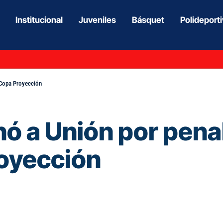
Institucional
Juveniles
Básquet
Polideport
a Copa Proyección
ó a Unión por penal
royección