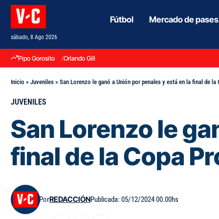
Fútbol
Mercado de pases
sábado, 8 Ago 2026
Pipo Gorosito
Orlando Gill
Inicio
»
Juveniles
»
San Lorenzo le ganó a Unión por penales y está en la final de l
JUVENILES
San Lorenzo le gan
final de la Copa P
Por
REDACCIÓN
Publicada: 05/12/2024 00.00hs