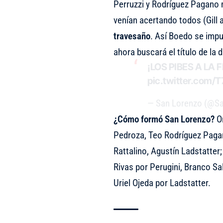
Perruzzi y Rodríguez Pagano
venían acertando todos (Gill 
travesaño
. Así Boedo se impus
ahora buscará el título de la d
¡LOS PIBES A LA 
pic.twitter.com/
— San Lorenzo (@S
¿Cómo formó San Lorenzo?
Or
Pedroza, Teo Rodríguez Pagan
Rattalino, Agustín Ladstatter
Rivas por Perugini, Branco Sa
Uriel Ojeda por Ladstatter.