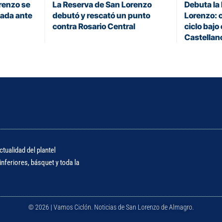
renzo se
La Reserva de San Lorenzo
Debuta la
eada ante
debutó y rescató un punto
Lorenzo: 
contra Rosario Central
ciclo bajo
Castellan
tualidad del plantel
nferiores, básquet y toda la
© 2026 | Vamos Ciclón. Noticias de San Lorenzo de Almagro.