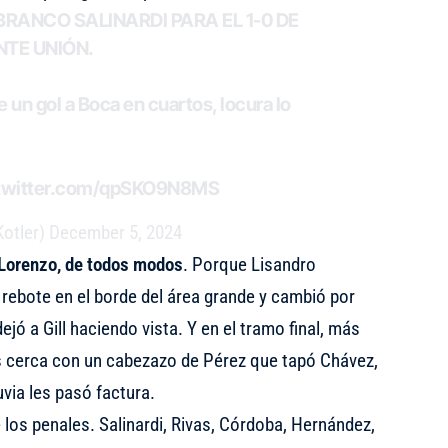
 BRANCO SALINARDI PARA EL 1-0 DE
TE UNIÓN.
e un gol a Boca en cuartos, locura lo
.twitter.com/qpSKO9N8MS
otler)
December 5, 2024
n Lorenzo, de todos modos
. Porque Lisandro
n rebote en el borde del área grande y cambió por
ó a Gill haciendo vista. Y en el tramo final, más
s cerca con un cabezazo de Pérez que tapó Chávez,
uvia les pasó factura.
e los penales. Salinardi, Rivas, Córdoba, Hernández,