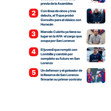
previa de la Asamblea
Con línea de cinco y tres
debuts, el 11 que probó
Gorosito para el clásico con
Huracán
Marcelo Culotta ya tiene su
lugar en la AFA: el cargo que
ocupa por San Lorenzo
El juvenil que rompió con
Lombilla y cambió por
completo su futuro en San
Lorenzo
Un defensor y el goleador de
la Reserva de San Lorenzo
firmarán su primer contrato