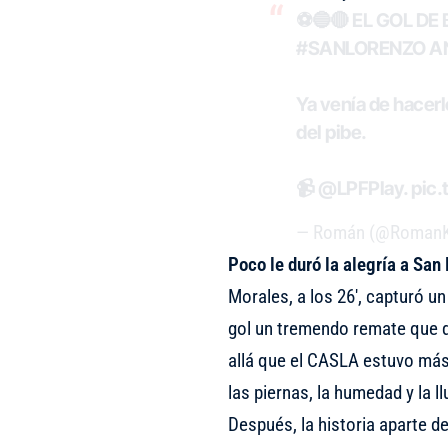
⚽️🔵🔴 EL GOL DE
#SANLORENZO
AN
Ya venía de hacerl
del pibe.
📹
@LPFPlay
.
pic
— Román (@RomanK
Poco le duró la alegría a Sa
Morales, a los 26′, capturó u
gol un tremendo remate que dej
allá que el CASLA estuvo má
las piernas, la humedad y la ll
Después, la historia aparte d