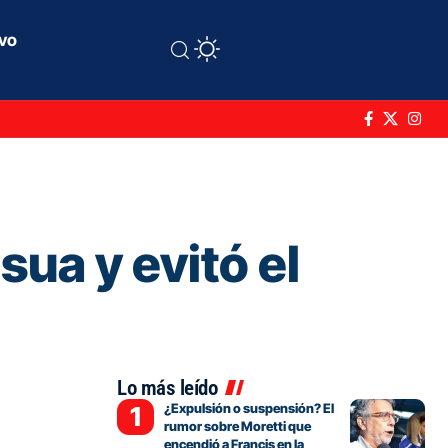
ivo
sua y evitó el
Lo más leído
¿Expulsión o suspensión? El
rumor sobre Moretti que
encendió a Francis en la