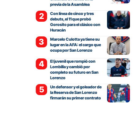
previa de la Asamblea
Con línea de cinco y tres
debuts, el 11 que probó
Gorosito para el clásico con
Huracán
Marcelo Culotta ya tiene su
lugar en la AFA: el cargo que
ocupa por San Lorenzo
El juvenil que rompió con
Lombilla y cambió por
completo su futuro en San
Lorenzo
Un defensor y el goleador de
la Reserva de San Lorenzo
firmarán su primer contrato