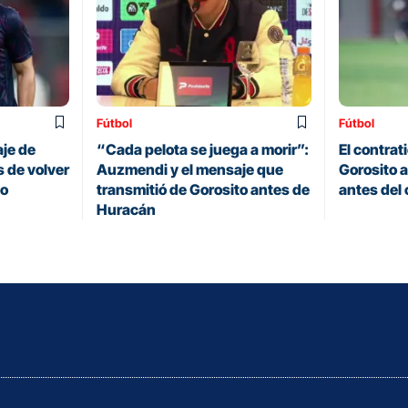
Fútbol
Fútbol
je de
“Cada pelota se juega a morir”:
El contrat
 de volver
Auzmendi y el mensaje que
Gorosito a
zo
transmitió de Gorosito antes de
antes del 
Huracán