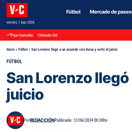
Fútbol
Mercado de pases
viernes, 7 Ago 2026
Pipo Gorosito
Orlando Gill
Inicio
»
Fútbol
»
San Lorenzo llegó a un acuerdo con Insua y evitó el juicio
FÚTBOL
San Lorenzo llegó 
juicio
Por
REDACCIÓN
Publicada: 12/06/2024 00.00hs