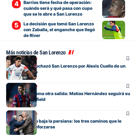
Barrios tiene fecha de operación:
cuándo será y qué pasa con cupo
que se le abre a San Lorenzo
La decisión que tomó San Lorenzo
con Zaballa, el enganche que llegó
de River
Más noticias de San Lorenzo
Mercado de pases
La oferta que rechazó San Lorenzo por Alexis Cuello de un
club de España
Mercado de pases
San Lorenzo suma otra salida: Matías Hernández seguirá su
carrera en Banfield
Mercado de pases
San Lorenzo no baja la persiana: los tres caminos que le
quedan para reforzarse