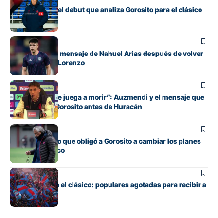
Los cambios y el debut que analiza Gorosito para el clásico
con Huracán
Fútbol
El conmovedor mensaje de Nahuel Arias después de volver
a jugar en San Lorenzo
Fútbol
“Cada pelota se juega a morir”: Auzmendi y el mensaje que
transmitió de Gorosito antes de Huracán
Fútbol
El contratiempo que obligó a Gorosito a cambiar los planes
antes del clásico
Fútbol
Boedo ya juega el clásico: populares agotadas para recibir a
Huracán