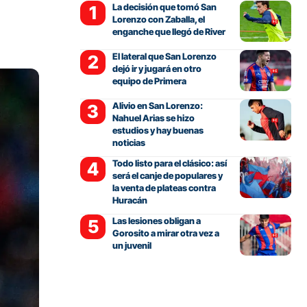
La decisión que tomó San
Lorenzo con Zaballa, el
enganche que llegó de River
El lateral que San Lorenzo
dejó ir y jugará en otro
equipo de Primera
Alivio en San Lorenzo:
Nahuel Arias se hizo
estudios y hay buenas
noticias
Todo listo para el clásico: así
será el canje de populares y
la venta de plateas contra
Huracán
Las lesiones obligan a
Gorosito a mirar otra vez a
un juvenil