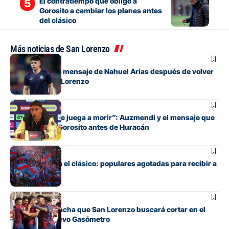
El contratiempo que obligó a
Gorosito a cambiar los planes antes
del clásico
Más noticias de San Lorenzo
Fútbol
El conmovedor mensaje de Nahuel Arias después de volver
a jugar en San Lorenzo
Fútbol
“Cada pelota se juega a morir”: Auzmendi y el mensaje que
transmitió de Gorosito antes de Huracán
Fútbol
Boedo ya juega el clásico: populares agotadas para recibir a
Huracán
Fútbol
La incómoda racha que San Lorenzo buscará cortar en el
clásico del Nuevo Gasómetro