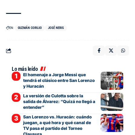
EN:
GUZMÁN CORUJO
JOSÉ NERIS
Lo más leído
El homenaje a Jorge Messi que
tendrá el clásico entre San Lorenzo
y Huracán
La versión de Culotta sobre la
salida de Álvarez: “Quizá no llegó a
entender”
San Lorenzo vs. Huracán: cuándo
juegan, a qué hora y qué canal de
TV pasa el partido del Torneo
Clausura