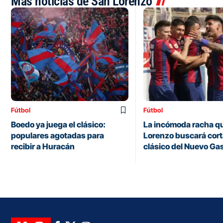
Más noticias de San Lorenzo
Fútbol
Fútbol
Boedo ya juega el clásico:
La incómoda racha q
populares agotadas para
Lorenzo buscará corta
recibir a Huracán
clásico del Nuevo Ga