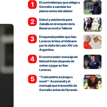
El contratiempo que obligó a
Gorosito a cambiar los
planes antes del clásico
Debut y asistencia para
Zaballa en el empate de la
Reserva contra Talleres
El especial pedido que San
Lorenzo le hizo al Vaticano
por la visita de León XIV a la
Argentina
El conmovedor mensaje de
Nahuel Arias después de
volver a jugar en San
Lorenzo
“Cada pelota se juega a
morir”: Auzmendi y el
mensaje que transmitió de
Gorosito antes de Huracán