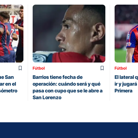
Fútbol
Fútbol
ue San
Barrios tiene fecha de
El lateral
r en el
operación: cuándo será y qué
ir y jugar
sómetro
pasa con cupo que se le abre a
Primera
San Lorenzo