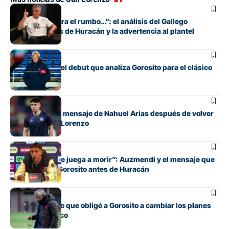
Fútbol
“Si no encuentra el rumbo…”: el análisis del Gallego
González antes de Huracán y la advertencia al plantel
Fútbol
Los cambios y el debut que analiza Gorosito para el clásico
con Huracán
Fútbol
El conmovedor mensaje de Nahuel Arias después de volver
a jugar en San Lorenzo
Fútbol
“Cada pelota se juega a morir”: Auzmendi y el mensaje que
transmitió de Gorosito antes de Huracán
Fútbol
El contratiempo que obligó a Gorosito a cambiar los planes
antes del clásico