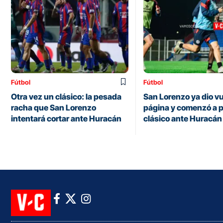
Fútbol
Fútbol
Otra vez un clásico: la pesada
San Lorenzo ya dio vu
racha que San Lorenzo
página y comenzó a p
intentará cortar ante Huracán
clásico ante Huracán