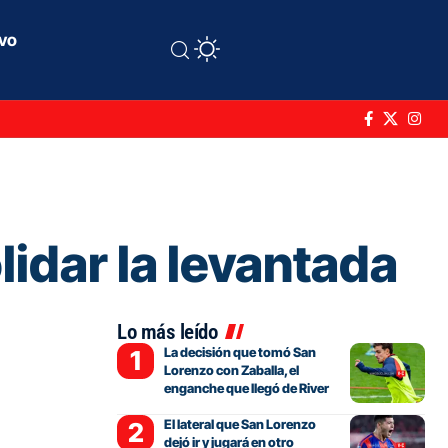
ivo
lidar la levantada
Lo más leído
La decisión que tomó San
Lorenzo con Zaballa, el
enganche que llegó de River
El lateral que San Lorenzo
dejó ir y jugará en otro