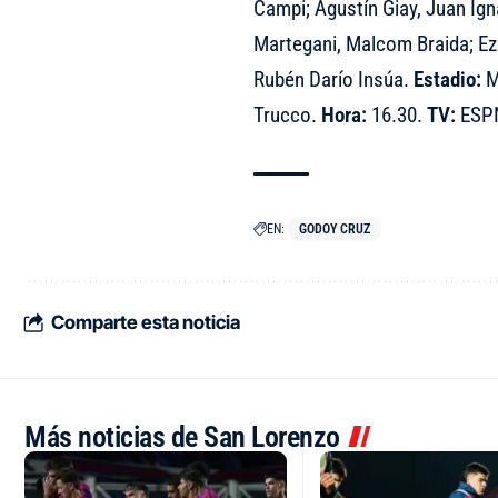
Campi; Agustín Giay, Juan Ig
Martegani, Malcom Braida; Eze
Rubén Darío Insúa.
Estadio:
M
Trucco.
Hora:
16.30.
TV:
ESPN
EN:
GODOY CRUZ
Comparte esta noticia
Más noticias de San Lorenzo