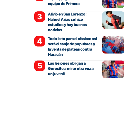
equipo de Primera
Alivio en San Lorenzo:
Nahuel Arias se hizo
estudios y hay buenas
noticias
Todo listo para el clásico: así
será el canje de populares y
la venta de plateas contra
Huracán
Las lesiones obligan a
Gorosito a mirar otra vez a
un juvenil