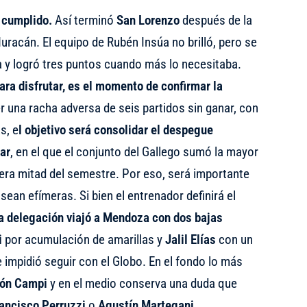
r cumplido.
Así terminó
San Lorenzo
después de la
Huracán. El equipo de Rubén Insúa no brilló, pero se
lla y logró tres puntos cuando más lo necesitaba.
ara disfrutar, es el momento de confirmar la
 una racha adversa de seis partidos sin ganar, con
s, e
l objetivo será consolidar el despegue
lar
, en el que el conjunto del Gallego sumó la mayor
era mitad del semestre. Por eso, será importante
 sean efímeras. Si bien el entrenador definirá el
a delegación viajó a Mendoza con dos bajas
i
por acumulación de amarillas y
Jalil Elías
con un
impidió seguir con el Globo. En el fondo lo más
ón Campi
y en el medio conserva una duda que
ancisco Perruzzi
o
Agustín Martegani.