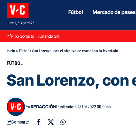
Fútbol
Mercado de pases
jueves, 6 Ago 2026
Pipo Gorosito
Orlando Gill
Inicio
»
Fútbol
»
San Lorenzo, con el objetivo de consolidar la levantada
FÚTBOL
San Lorenzo, con e
Por
REDACCIÓN
Publicada: 04/10/2022 00.00hs
Comparte