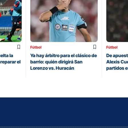
Fútbol
Fútbol
elta la
Ya hay árbitro para el clásico de
De apuesta
reparar el
barrio: quién dirigirá San
Alexis Cue
Lorenzo vs. Huracán
partidos 